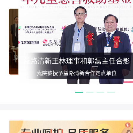
部副部长孙隆椿亲切会见我院专家代表
原卫生部副部长殷大奎高度赞誉我院科研成果
原卫生部副部长殷大奎高度赞誉我院科研成果
高度肯定我院腋臭诊疗相关工作
原卫生部副部长孙隆椿亲切会见我院专家代表
郭磊与联合国秘书长潘
益路清新王林理事和郭磊主任合影
《腋臭规范化诊疗白皮书》新闻发布会
《腋臭规范化诊疗白皮书》新闻发布会
高度肯定我院腋臭诊疗相关工作
荣获潘基文接见的首位
我院被授予益路清新合作定点单位