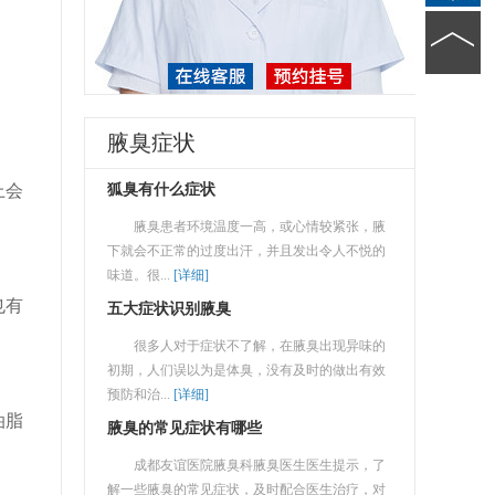
腋臭症状
上会
狐臭有什么症状
腋臭患者环境温度一高，或心情较紧张，腋
下就会不正常的过度出汗，并且发出令人不悦的
味道。很...
[详细]
也有
五大症状识别腋臭
很多人对于症状不了解，在腋臭出现异味的
初期，人们误以为是体臭，没有及时的做出有效
预防和治...
[详细]
油脂
腋臭的常见症状有哪些
成都友谊医院腋臭科腋臭医生医生提示，了
解一些腋臭的常见症状，及时配合医生治疗，对